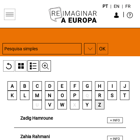
PT
|
EN
|
FR
|
A
B
C
D
E
F
G
H
I
J
K
L
M
N
O
P
R
S
T
Q
V
W
Y
Z
U
X
Zadig Hamroune
Zahia Rahmani