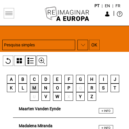
PT
|
EN
|
FR
|
A
B
C
D
E
F
G
H
I
J
K
L
M
N
O
P
R
S
T
Q
V
W
Y
Z
U
X
Maarten Vanden Eynde
Madalena Miranda