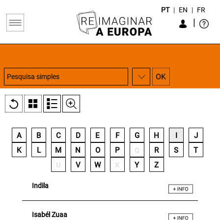
PT
|
EN
|
FR
|
A
B
C
D
E
F
G
H
I
J
K
L
M
N
O
P
R
S
T
Q
V
W
Y
Z
U
X
Indila
Isabél Zuaa