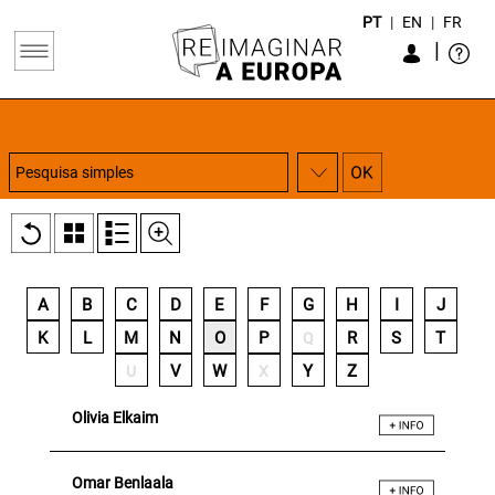
PT
|
EN
|
FR
|
A
B
C
D
E
F
G
H
I
J
K
L
M
N
O
P
R
S
T
Q
V
W
Y
Z
U
X
Olivia Elkaim
Omar Benlaala