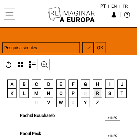
PT
|
EN
|
FR
|
A
B
C
D
E
F
G
H
I
J
K
L
M
N
O
P
R
S
T
Q
V
W
Y
Z
U
X
Rachid Bouchareb
Raoul Peck