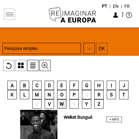
PT
|
EN
|
FR
|
A
B
C
D
E
F
G
H
I
J
K
L
M
N
O
P
R
S
T
Q
V
W
Y
Z
U
X
Welket Bungué