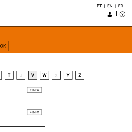
PT
|
EN
|
FR
|
T
V
W
Y
Z
U
X