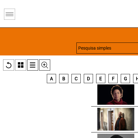
A
B
C
D
E
F
G