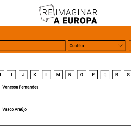
H
I
J
K
L
M
N
O
P
R
S
Q
Vanessa Fernandes
Vasco Araújo