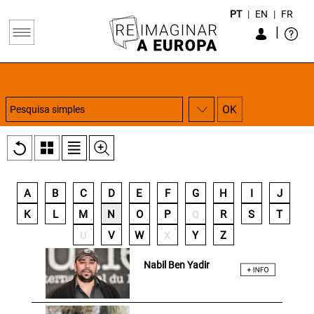
PT
|
EN
|
FR
|
A
B
C
D
E
F
G
H
I
J
K
L
M
N
O
P
R
S
T
Q
V
W
Y
Z
U
X
Nabil Ben Yadir