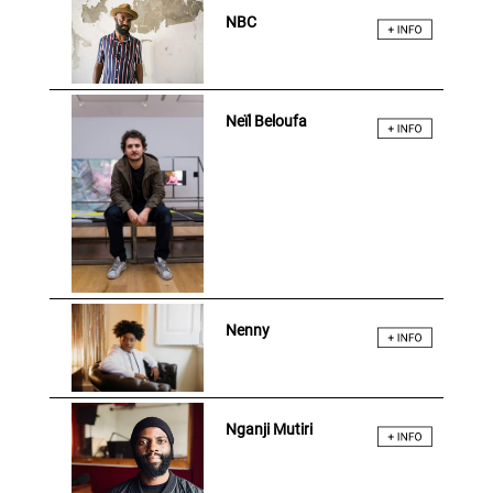
NBC
Neïl Beloufa
Nenny
Nganji Mutiri