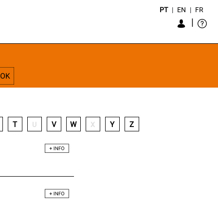
PT
|
EN
|
FR
|
T
V
W
Y
Z
U
X