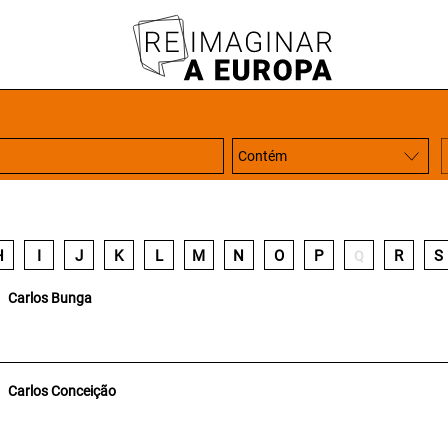
H
I
J
K
L
M
N
O
P
R
S
Q
Carlos Bunga
Carlos Conceição