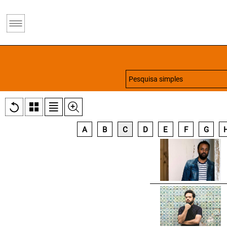
A
B
C
D
E
F
G