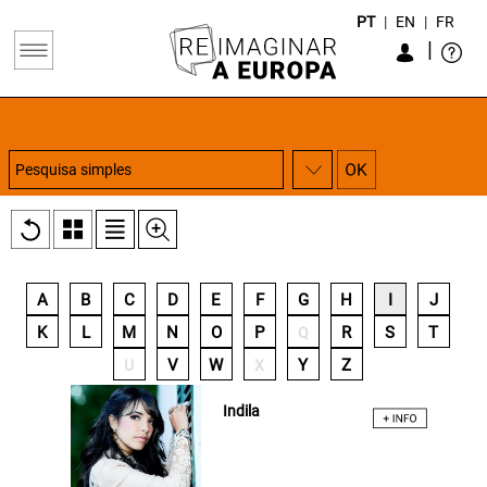
PT
|
EN
|
FR
|
A
B
C
D
E
F
G
H
I
J
K
L
M
N
O
P
R
S
T
Q
V
W
Y
Z
U
X
Indila