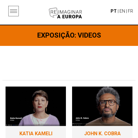
PT
|
EN
|
FR
EXPOSIÇÃO
: VIDEOS
KATIA KAMELI
JOHN K. COBRA