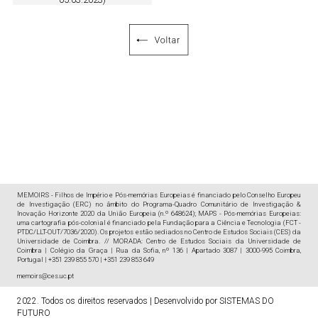
MEMOIRS - Filhos de Império e Pós-memórias Europeias é financiado pelo Conselho Europeu
de Investigação (ERC) no âmbito do Programa-Quadro Comunitário de Investigação &
Inovação Horizonte 2020 da União Europeia (n.º 648624); MAPS - Pós-memórias Europeias:
uma cartografia pós-colonial é financiado pela Fundação para a Ciência e Tecnologia (FCT -
PTDC/LLT-OUT/7036/2020). Os projetos estão sediados no Centro de Estudos Sociais (CES) da
Universidade de Coimbra. // MORADA: Centro de Estudos Sociais da Universidade de
Coimbra | Colégio da Graça | Rua da Sofia, nº 136 | Apartado 3087 | 3000-995 Coimbra,
Portugal | +351 239 855 570 | +351 239 853 649
memoirs@ces.uc.pt
2022. Todos os direitos reservados
|
Desenvolvido por
SISTEMAS DO
FUTURO