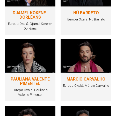
DJAMEL KOKENE-
NÚ BARRETO
DORLÉANS
Europa Oxalá: Nú Barreto
Europa Oxalá: Djamel Kokene-
Dorléans
PAULIANA VALENTE
MÁRCIO CARVALHO
PIMENTEL
Europa Oxalá: Márcio Carvalho
Europa Oxalá: Pauliana
Valente Pimentel