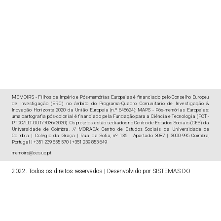
MEMOIRS - Filhos de Império e Pós-memórias Europeias é financiado pelo Conselho Europeu
de Investigação (ERC) no âmbito do Programa-Quadro Comunitário de Investigação &
Inovação Horizonte 2020 da União Europeia (n.º 648624); MAPS - Pós-memórias Europeias:
uma cartografia pós-colonial é financiado pela Fundação para a Ciência e Tecnologia (FCT -
PTDC/LLT-OUT/7036/2020). Os projetos estão sediados no Centro de Estudos Sociais (CES) da
Universidade de Coimbra. // MORADA: Centro de Estudos Sociais da Universidade de
Coimbra | Colégio da Graça | Rua da Sofia, nº 136 | Apartado 3087 | 3000-995 Coimbra,
Portugal | +351 239 855 570 | +351 239 853 649
memoirs@ces.uc.pt
2022. Todos os direitos reservados
|
Desenvolvido por
SISTEMAS DO
FUTURO