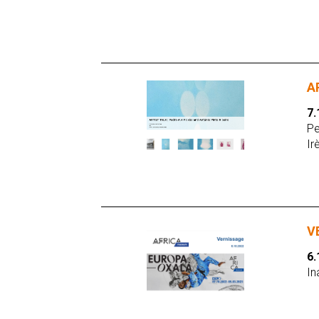
A
7.
Pe
Ir
V
6.
In