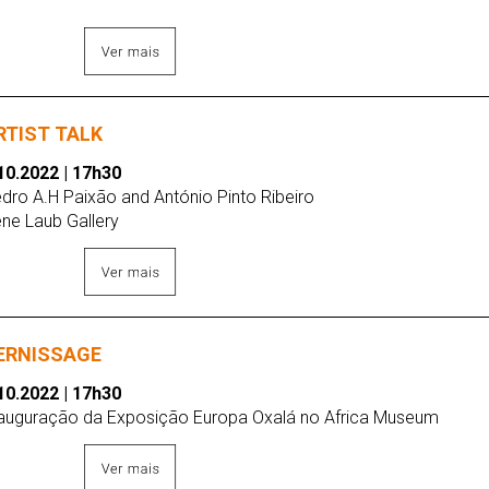
RTIST TALK
10.2022 | 17h30
dro A.H Paixão and António Pinto Ribeiro
ène Laub Gallery
ERNISSAGE
10.2022 | 17h30
auguração da Exposição Europa Oxalá no Africa Museum