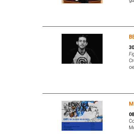
gu
B
30
Fi
Cr
oe
M
08
Co
Mo