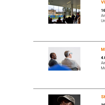
V
16
An
Un
M
4.
Ai
Mo
S