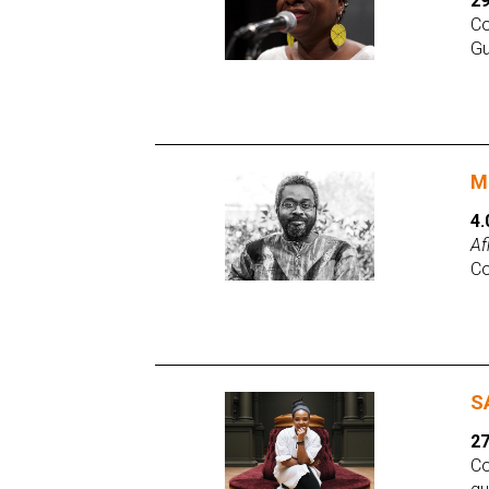
29
Co
Gu
M
4.
Af
Co
S
27
Co