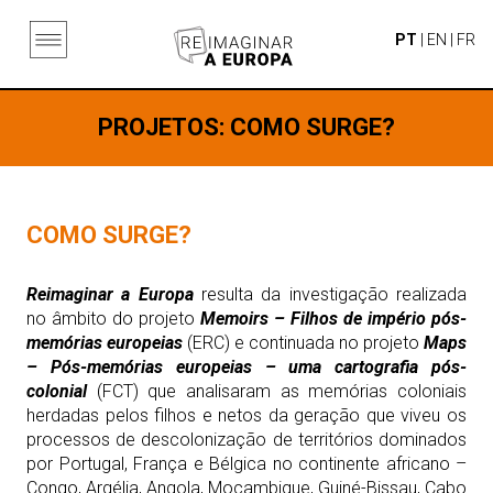
PT
|
EN
|
FR
PROJETOS
: COMO SURGE?
COMO SURGE?
Reimaginar a Europa
resulta da investigação realizada
no âmbito do projeto
Memoirs – Filhos de império pós-
memórias europeias
(ERC) e continuada no projeto
Maps
– Pós-memórias europeias – uma cartografia pós-
colonial
(FCT) que analisaram as memórias coloniais
herdadas pelos filhos e netos da geração que viveu os
processos de descolonização de territórios dominados
por Portugal, França e Bélgica no continente africano –
Congo, Argélia, Angola, Moçambique, Guiné-Bissau, Cabo