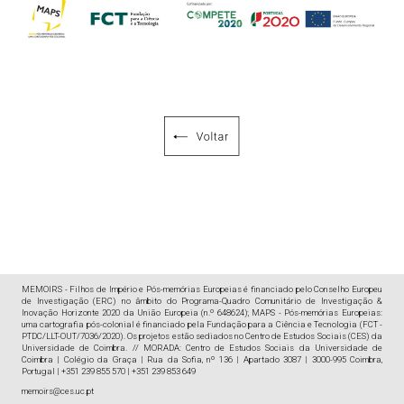
MEMOIRS - Filhos de Império e Pós-memórias Europeias é financiado pelo Conselho Europeu
de Investigação (ERC) no âmbito do Programa-Quadro Comunitário de Investigação &
Inovação Horizonte 2020 da União Europeia (n.º 648624); MAPS - Pós-memórias Europeias:
uma cartografia pós-colonial é financiado pela Fundação para a Ciência e Tecnologia (FCT -
PTDC/LLT-OUT/7036/2020). Os projetos estão sediados no Centro de Estudos Sociais (CES) da
Universidade de Coimbra. // MORADA: Centro de Estudos Sociais da Universidade de
Coimbra | Colégio da Graça | Rua da Sofia, nº 136 | Apartado 3087 | 3000-995 Coimbra,
Portugal | +351 239 855 570 | +351 239 853 649
memoirs@ces.uc.pt