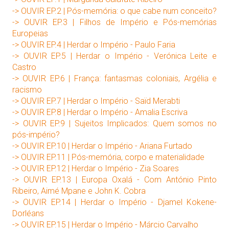
-> OUVIR EP.2 | Pós-memória: o que cabe num conceito?
-> OUVIR EP.3 | Filhos de Império e Pós-memórias
Europeias
-> OUVIR EP.4 | Herdar o Império - Paulo Faria
-> OUVIR EP.5 | Herdar o Império - Verónica Leite e
Castro
-> OUVIR EP.6 | França: fantasmas coloniais, Argélia e
racismo
-> OUVIR EP.7 | Herdar o Império - Saïd Merabti
-> OUVIR EP.8 | Herdar o Império - Amalia Escriva
-> OUVIR EP.9 | Sujeitos Implicados: Quem somos no
pós-império?
-> OUVIR EP.10 | Herdar o Império - Ariana Furtado
-> OUVIR EP.11 | Pós-memória, corpo e materialidade
-> OUVIR EP.12 | Herdar o Império - Zia Soares
-> OUVIR EP.13 | Europa Oxalá - Com António Pinto
Ribeiro, Aimé Mpane e John K. Cobra
-> OUVIR EP.14 | Herdar o Império - Djamel Kokene-
Dorléans
-> OUVIR EP.15 | Herdar o Império - Márcio Carvalho