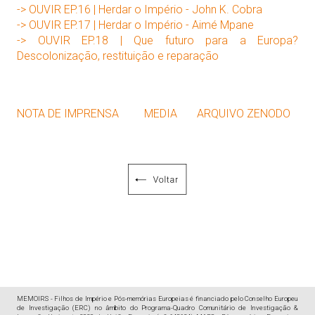
-> OUVIR EP.16 | Herdar o Império - John K. Cobra
-> OUVIR EP.17 | Herdar o Império - Aimé Mpane
-> OUVIR EP.18 | Que futuro para a Europa?
Descolonização, restituição e reparação
NOTA DE IMPRENSA
MEDIA
ARQUIVO ZENODO
MEMOIRS - Filhos de Império e Pós-memórias Europeias é financiado pelo Conselho Europeu
de Investigação (ERC) no âmbito do Programa-Quadro Comunitário de Investigação &