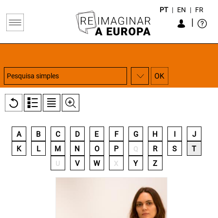
PT
|
EN
|
FR
|
A
B
C
D
E
F
G
H
I
J
K
L
M
N
O
P
R
S
T
Q
V
W
Y
Z
U
X