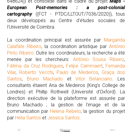
648624)) et consolidé dans le cadre du projet
Maps -
European Post-memories : a post-colonial
cartography
((FCT - PTDC/LLTOUT/7036/2020)), tous
deux développés au Centre d'études sociales de
l'Université de Coimbra.
La coordination principal est assurée par
Margarida
Calafate Ribeiro
, la coordination artistique par
António
Pinto Ribeiro
. Outre les coordinateurs, la recherche a été
menée par les chercheurs:
António Sousa Ribeiro
,
Fátima da Cruz Rodrigues
,
Felipe Cammaert
,
Fernanda
Vilar
,
Roberto Vecchi
,
Paulo de Medeiros
,
Graça dos
Santos
,
Bruno Machado
et
Vitor Belanciano
. Les
consultants étaient Ana de Medeiros (King's College de
Londres) et Phillip Rothwell (Université d'Oxford). La
direction exécutive de la plateforme est assurée par
Bruno Machado ; la gestion de l'image et de la
communication par
Helena Rebelo
; la gestion du projet
par
Hélia Santos
et
Jessica Santos
.