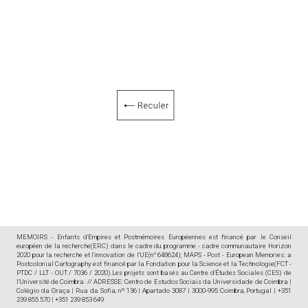
MEMOIRS - Enfants d'Empires et Postmémoires Européennes est financé par le Conseil
européen de la recherche(ERC) dans le cadre du programme - cadre communautaire Horizon
2020 pour la recherche et l'innovation de l'UE(n° 648624); MAPS - Post - European Memories: a
Postcolonial Cartography est financé par la Fondation pour la Science et la Technologie(FCT -
PTDC / LLT - OUT / 7036 / 2020).Les projets sont basés au Centre d'Études Sociales (CES) de
l'Université de Coimbra. // ADRESSE: Centro de Estudos Sociais da Universidade de Coimbra |
Colégio da Graça | Rua da Sofia, nº 136 | Apartado 3087 | 3000-995 Coimbra, Portugal | +351
239 855 570 | +351 239 853 649