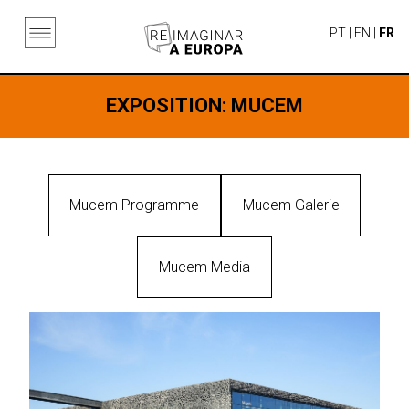
PT
|
EN
|
FR
EXPOSITION
: MUCEM
Mucem Programme
Mucem Galerie
Mucem Media