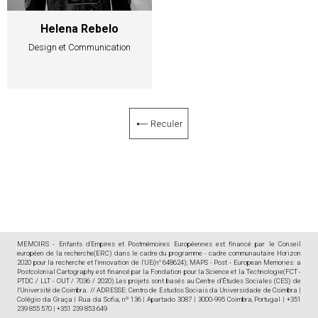
Helena Rebelo
Design et Communication
MEMOIRS - Enfants d'Empires et Postmémoires Européennes est financé par le Conseil
européen de la recherche(ERC) dans le cadre du programme - cadre communautaire Horizon
2020 pour la recherche et l'innovation de l'UE(n° 648624); MAPS - Post - European Memories: a
Postcolonial Cartography est financé par la Fondation pour la Science et la Technologie(FCT -
PTDC / LLT - OUT / 7036 / 2020).Les projets sont basés au Centre d'Études Sociales (CES) de
l'Université de Coimbra. // ADRESSE: Centro de Estudos Sociais da Universidade de Coimbra |
Colégio da Graça | Rua da Sofia, nº 136 | Apartado 3087 | 3000-995 Coimbra, Portugal | +351
239 855 570 | +351 239 853 649