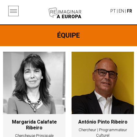
PT
|
EN
|
FR
ÉQUIPE
Margarida Calafate
António Pinto Ribeiro
Ribeiro
Chercheur | Programmateur
Culturel
Chercheuse Principale