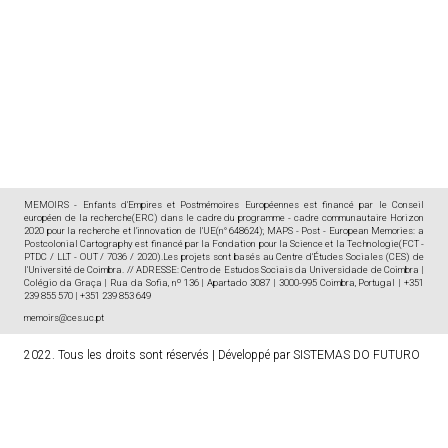
MEMOIRS - Enfants d'Empires et Postmémoires Européennes est financé par le Conseil
européen de la recherche(ERC) dans le cadre du programme - cadre communautaire Horizon
2020 pour la recherche et l'innovation de l'UE(n° 648624); MAPS - Post - European Memories: a
Postcolonial Cartography est financé par la Fondation pour la Science et la Technologie(FCT -
PTDC / LLT - OUT / 7036 / 2020).Les projets sont basés au Centre d'Études Sociales (CES) de
l'Université de Coimbra. // ADRESSE: Centro de Estudos Sociais da Universidade de Coimbra |
Colégio da Graça | Rua da Sofia, nº 136 | Apartado 3087 | 3000-995 Coimbra, Portugal | +351
239 855 570 | +351 239 853 649
memoirs@ces.uc.pt
2022. Tous les droits sont réservés
|
Développé par
SISTEMAS DO FUTURO