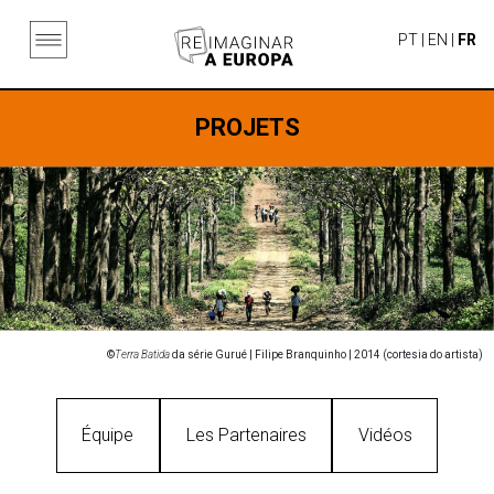
PT
|
EN
|
FR
PROJETS
©
Terra Batida
da série Gurué | Filipe Branquinho | 2014 (cortesia do artista)
Équipe
Les Partenaires
Vidéos