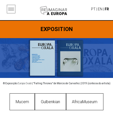
PT
|
EN
|
FR
EXPOSITION
© Exposição
Europa Oxalá
| "Falling Thrones" de Márcio de Carvalho | 2019 (cortesia do artista)
Mucem
Gulbenkian
AfricaMuseum