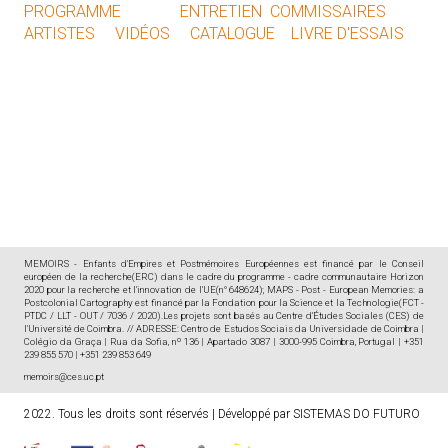
PROGRAMME
ENTRETIEN COMMISSAIRES
ARTISTES
VIDÉOS
CATALOGUE
LIVRE D'ESSAIS
MEMOIRS - Enfants d'Empires et Postmémoires Européennes est financé par le Conseil
européen de la recherche(ERC) dans le cadre du programme - cadre communautaire Horizon
2020 pour la recherche et l'innovation de l'UE(n° 648624); MAPS - Post - European Memories: a
Postcolonial Cartography est financé par la Fondation pour la Science et la Technologie(FCT -
PTDC / LLT - OUT / 7036 / 2020).Les projets sont basés au Centre d'Études Sociales (CES) de
l'Université de Coimbra. // ADRESSE: Centro de Estudos Sociais da Universidade de Coimbra |
Colégio da Graça | Rua da Sofia, nº 136 | Apartado 3087 | 3000-995 Coimbra, Portugal | +351
239 855 570 | +351 239 853 649
memoirs@ces.uc.pt
2022. Tous les droits sont réservés
|
Développé par
SISTEMAS DO FUTURO