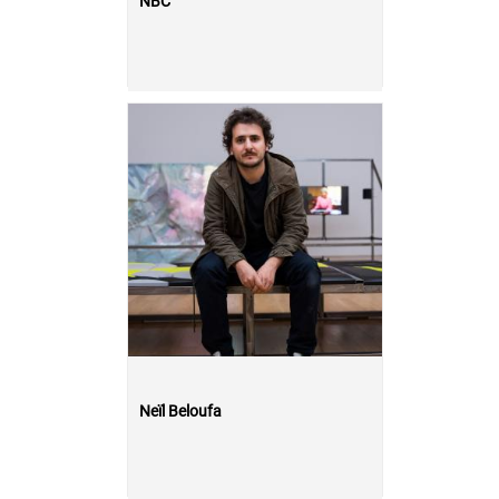
NBC
Neïl Beloufa