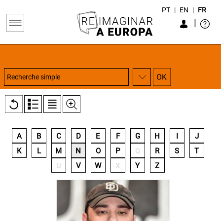
PT
|
EN
|
FR
|
A
B
C
D
E
F
G
H
I
J
K
L
M
N
O
P
R
S
T
Q
V
W
Y
Z
U
X