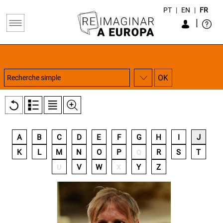
PT
|
EN
|
FR
|
A
B
C
D
E
F
G
H
I
J
K
L
M
N
O
P
R
S
T
Q
V
W
Y
Z
U
X