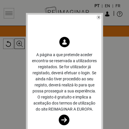
PT
|
EN
|
FR
|