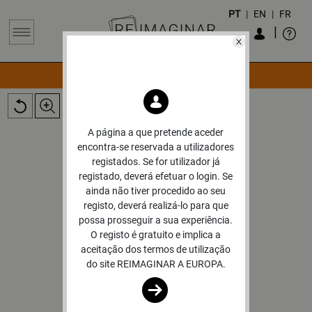
PT
|
EN
|
FR
|