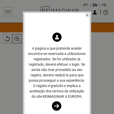
PT
|
EN
|
FR
|