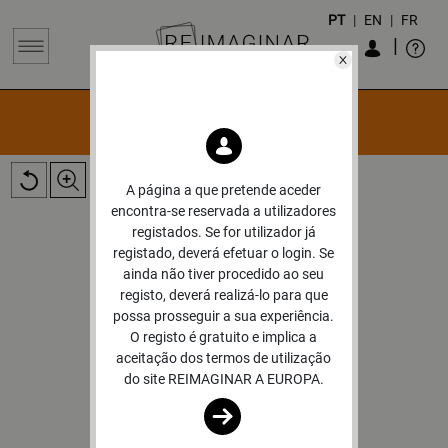
PT
|
EN
|
FR
|
OBRAS