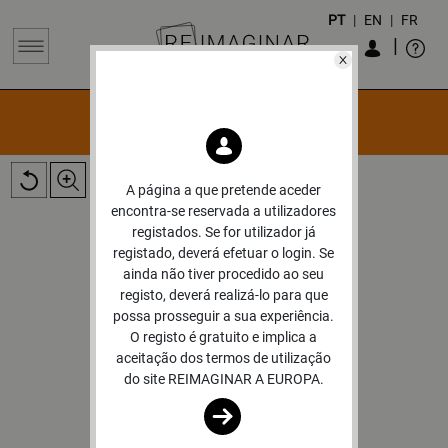
PT
|
EN
|
FR
|
OBRAS