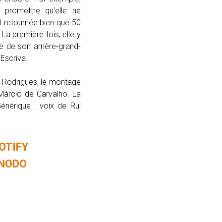
 promettre qu'elle ne
st retournée bien que 50
 La première fois, elle y
ire de son arrière-grand-
 Escriva.
o Rodrigues, le montage
árcio de Carvalho. La
Générique : voix de Rui
OTIFY
ENODO