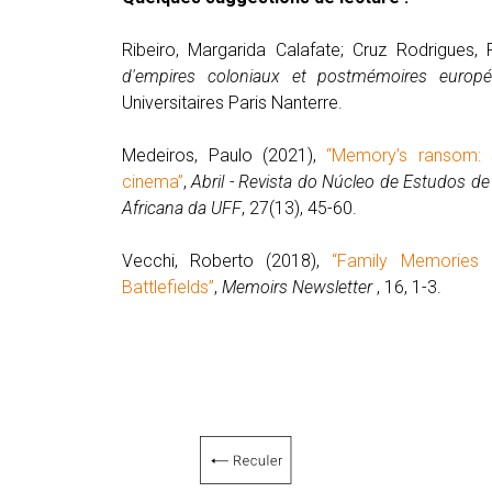
Ribeiro, Margarida Calafate; Cruz Rodrigues,
d'empires coloniaux et postmémoires europ
Universitaires Paris Nanterre.
Medeiros, Paulo (2021),
“Memory’s ransom: 
cinema”
,
Abril -
Revista do Núcleo de Estudos de 
Africana da UFF
, 27(13), 45-60.
Vecchi, Roberto (2018),
“Family Memories 
Battlefields”
,
Memoirs Newsletter
, 16, 1-3.