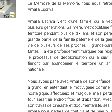
En Mémoire de la Mémoire, nous nous retrou
Amalia Escriva.
Amalia Escriva vient d’une famille qui a vé
plusieurs générations. Sa mère, métropolitaine fr
territoire pendant plus de dix ans et son père
grande partie de la famille paternelle de la gé
vie de plusieurs de ses proches – grands-pare
tantes – a été profondément marquée par l’exp
le processus de décolonisation qui a suivi.
finiront par abandonner le territoire un an
nationale.
Nous avons parlé avec Amalia de son enfance e
a grandi en entendant le mot Algérie comme 
nostalgique, affectueux et magique, mais perd
tour, serait un endroit froid et d’abandon. Avec
son travail de cinéaste et documentariste, ses 
Amalia nous parlera de tout ça et de bien plu