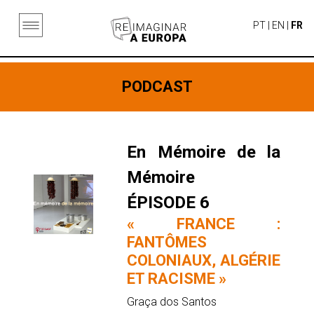
PT
|
EN
|
FR
PODCAST
En Mémoire de la
Mémoire
ÉPISODE 6
« FRANCE :
FANTÔMES
COLONIAUX, ALGÉRIE
ET RACISME »
Graça dos Santos