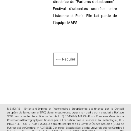
directrice de "Parfums de Lisbonne" -
Festival d'urbanités croisées entre
Lisbonne et Paris. Elle fait partie de
l'équipe MAPS.
MEMOIRS - Enfants d'Empires et Postmémoires Européennes est financé par le Conseil
européen de la recherche(ERC) dans le cadre du programme - cadre communautaire Horizon
2020 pour la recherche et l'innovation de l'UE(n° 648624); MAPS - Post - European Memories: a
Postcolonial Cartography est financé par la Fondation pour la Science et la Technologie(FCT -
PTDC / LLT - OUT / 7036 / 2020).Les projets sont basés au Centre d'Études Sociales (CES) de
l'Université de Coimbra. // ADRESSE: Centro de Estudos Sociais da Universidade de Coimbra |