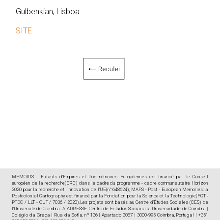
Gulbenkian, Lisboa
SITE
MEMOIRS - Enfants d'Empires et Postmémoires Européennes est financé par le Conseil
européen de la recherche(ERC) dans le cadre du programme - cadre communautaire Horizon
2020 pour la recherche et l'innovation de l'UE(n° 648624); MAPS - Post - European Memories: a
Postcolonial Cartography est financé par la Fondation pour la Science et la Technologie(FCT -
PTDC / LLT - OUT / 7036 / 2020).Les projets sont basés au Centre d'Études Sociales (CES) de
l'Université de Coimbra. // ADRESSE: Centro de Estudos Sociais da Universidade de Coimbra |
Colégio da Graça | Rua da Sofia, nº 136 | Apartado 3087 | 3000-995 Coimbra, Portugal | +351