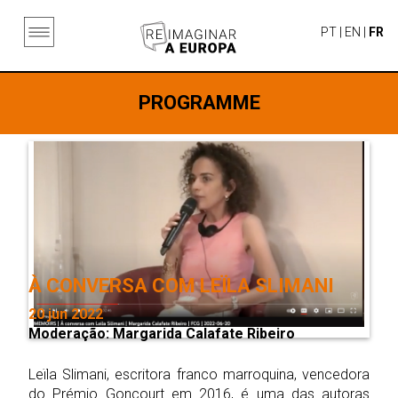
PT
|
EN
|
FR
PROGRAMME
À CONVERSA COM LEÏLA SLIMANI
20 jun 2022
Moderação: Margarida Calafate Ribeiro
Leïla Slimani, escritora franco marroquina, vencedora
do Prémio Goncourt em 2016, é uma das autoras