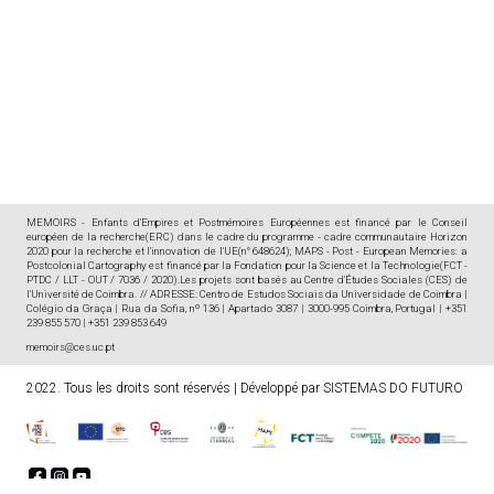
MEMOIRS - Enfants d'Empires et Postmémoires Européennes est financé par le Conseil
européen de la recherche(ERC) dans le cadre du programme - cadre communautaire Horizon
2020 pour la recherche et l'innovation de l'UE(n° 648624); MAPS - Post - European Memories: a
Postcolonial Cartography est financé par la Fondation pour la Science et la Technologie(FCT -
PTDC / LLT - OUT / 7036 / 2020).Les projets sont basés au Centre d'Études Sociales (CES) de
l'Université de Coimbra. // ADRESSE: Centro de Estudos Sociais da Universidade de Coimbra |
Colégio da Graça | Rua da Sofia, nº 136 | Apartado 3087 | 3000-995 Coimbra, Portugal | +351
239 855 570 | +351 239 853 649
memoirs@ces.uc.pt
2022. Tous les droits sont réservés
|
Développé par
SISTEMAS DO FUTURO