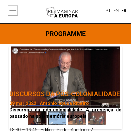
PT
|
EN
|
FR
PROGRAMME
DISCURSOS DA PÓS-COLONIALIDADE
09 mar 2022 | António Sousa Ribeiro
Discursos da pós-colonialidade. A presença do
passado na pós-memória europeia
18:30 – 19:45 | Edifício Sede | Auditório 2