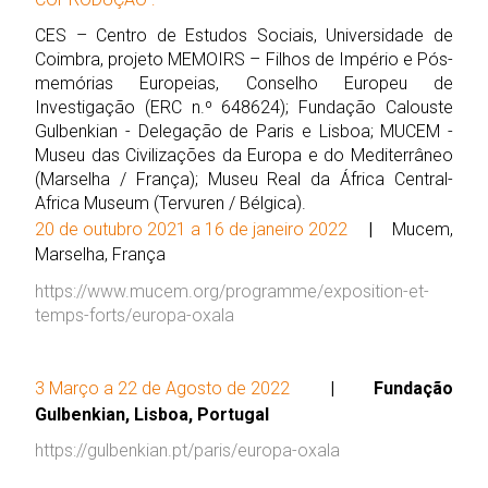
CES – Centro de Estudos Sociais, Universidade de
Coimbra, projeto MEMOIRS – Filhos de Império e Pós-
memórias Europeias, Conselho Europeu de
Investigação (ERC n.º 648624); Fundação Calouste
Gulbenkian - Delegação de Paris e Lisboa; MUCEM -
Museu das Civilizações da Europa e do Mediterrâneo
(Marselha / França); Museu Real da África Central-
Africa Museum (Tervuren / Bélgica).
20 de outubro 2021 a 16 de janeiro 2022
|
Mucem,
Marselha, França
https://www.mucem.org/programme/exposition-et-
temps-forts/europa-oxala
3 Março a 22 de Agosto de 2022
| Fundação
Gulbenkian, Lisboa, Portugal
https://gulbenkian.pt/paris/europa-oxala