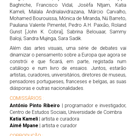
Baghriche, Francisco Vidal, Josèfa Ntjam, Katia
Kameli, Malala Andrialavidrazana, Márcio Carvalho,
Mohamed Bourouissa, Mónica de Miranda, Nú Barreto,
Pauliana Valente Pimentel, Pedro A.H. Paixão, Roland
Gunst [John K. Cobra], Sabrina Belouaar, Sammy
Baloji, Sandra Mujinga, Sara Sadik.
Além das artes visuais, uma série de debates vai
dinamizar o pensamento sobre a Europa que agora se
constrói e que ficará, em parte, registada num
catálogo e num livro de ensaios. Juntos, estarão
artistas, curadores, universitários, diretores de museus,
pensadores portugueses, franceses e belgas, as suas
diásporas e outras nacionalidades.
COMISSÁRIOS :
António Pinto Ribeiro
| programador e investigador,
Centro de Estudos Sociais, Universidade de Coimbra
Katia Kameli
| artista e curadora
Aimé Mpane
| artista e curador
COPRODUÇÃO :