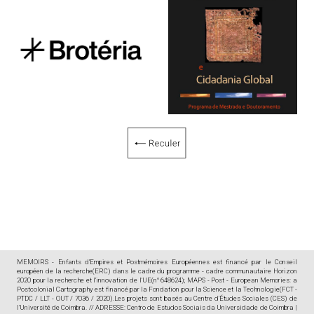
MEMOIRS - Enfants d'Empires et Postmémoires Européennes est financé par le Conseil
européen de la recherche(ERC) dans le cadre du programme - cadre communautaire Horizon
2020 pour la recherche et l'innovation de l'UE(n° 648624); MAPS - Post - European Memories: a
Postcolonial Cartography est financé par la Fondation pour la Science et la Technologie(FCT -
PTDC / LLT - OUT / 7036 / 2020).Les projets sont basés au Centre d'Études Sociales (CES) de
l'Université de Coimbra. // ADRESSE: Centro de Estudos Sociais da Universidade de Coimbra |