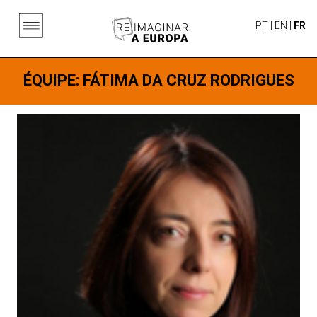
PT
|
EN
|
FR
ÉQUIPE
: FÁTIMA DA CRUZ RODRIGUES