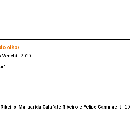
do olhar"
o Vecchi
- 2020
ar"
 Ribeiro, Margarida Calafate Ribeiro e Felipe Cammaert
- 2