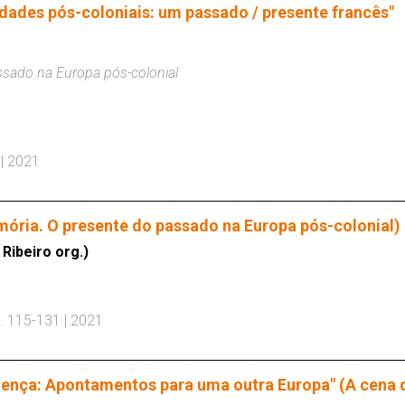
idades pós-coloniais: um passado / presente francês"
sado na Europa pós-colonial
 | 2021
mória. O presente do passado na Europa pós-colonial)
Ribeiro org.)
. 115-131 | 2021
rtença: Apontamentos para uma outra Europa" (A cena