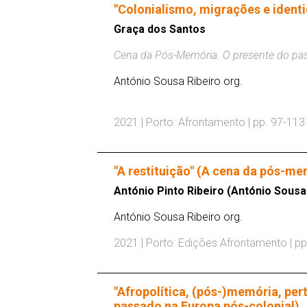
"Colonialismo, migrações e ident
Graça dos Santos
Cena da Pós-Memória. O presente do pas
António Sousa Ribeiro org.
2021 | Porto: Afrontamento | pp. 97-113
"A restituição" (A cena da pós-me
António Pinto Ribeiro (António Sousa 
António Sousa Ribeiro org.
2021 | Porto: Edições Afrontamento | pp
"Afropolítica, (pós-)memória, pe
passado na Europa pós-colonial)