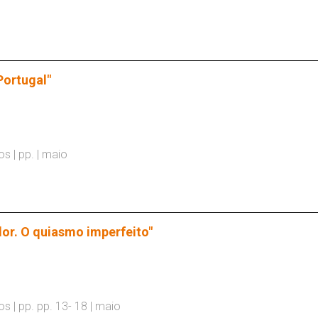
Portugal"
s | pp. | maio
ndor. O quiasmo imperfeito"
s | pp. pp. 13- 18 | maio