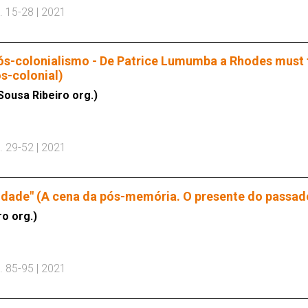
. 15-28 | 2021
ós-colonialismo - De Patrice Lumumba a Rhodes must 
s-colonial)
Sousa Ribeiro org.)
. 29-52 | 2021
saudade" (A cena da pós-memória. O presente do passad
o org.)
. 85-95 | 2021