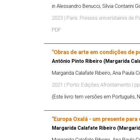
in Alessandro Benucci, Silvia Contarini
2023 | Paris: Presses universitaires de P
PDF
"Obras de arte em condições de 
António Pinto Ribeiro (Margarida Cala
Margarida Calafate Ribeiro, Ana Paula Co
2021 | Porto: Edições Afrontamento | pp
(Este livro tem versões em Português, N
"Europa Oxalá - um presente para 
Margarida Calafate Ribeiro (Margarida
Margarida Calafate Ribeiro, Ana Paula Co