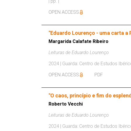
| pp. |
OPEN ACCESS
"Eduardo Lourenço - uma carta a 
Margarida Calafate Ribeiro
Leituras de Eduardo Lourenço
2024 | Guarda: Centro de Estudos Ibérico
OPEN ACCESS
PDF
"O caos, princípio e fim do esple
Roberto Vecchi
Leituras de Eduardo Lourenço
2024 | Guarda: Centro de Estudos Ibérico