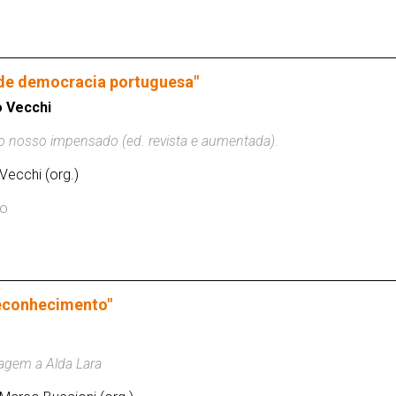
 de democracia portuguesa"
o Vecchi
 nosso impensado (ed. revista e aumentada).
Vecchi (org.)
ço
Reconhecimento"
agem a Alda Lara